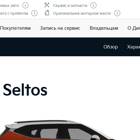
овых авто
Сервис и запчасти
вто с пробегом
Оригинальное моторное масло
Покупателям
Запись на сервис
Владельцам
О Ди
Обзор
Хара
Seltos