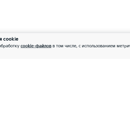
орная панель c дисплеем 3.5''
орная панель c цветным дисплеем 7''
я cookie
—
—
 обработку
cookie-файлов
в том числе, с использованием метри
кционный экран (HUD)
—
—
трический стояночный тормоз (EPB)
—
—
з-контроль
—