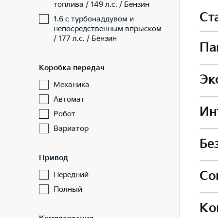
топлива / 149 л.с. / Бензин
Ст
1.6 с турбонаддувом и
непосредственным впрыском
/ 177 л.с. / Бензин
Па
Коробка передач
Эк
Подо
Механика
—
Автомат
Ин
Стал
Робот
Вариатор
Подо
Бе
Пере
—
Привод
Легк
Со
Передний
Фрон
Подо
—
Полный
Пере
—
—
Ко
Инте
Легк