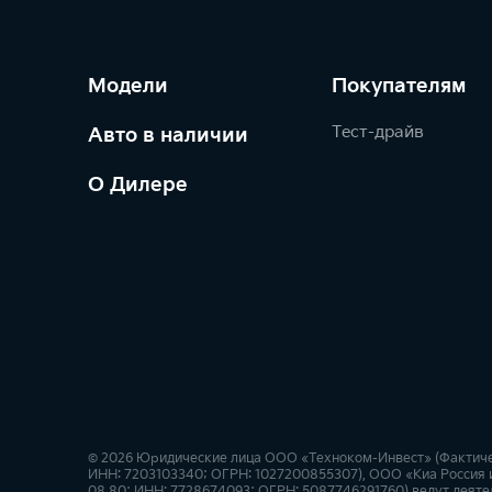
Модели
Покупателям
Тест-драйв
Авто в наличии
О Дилере
© 2026 Юридические лица ООО «Техноком-Инвест» (Фактически
ИНН: 7203103340; ОГРН: 1027200855307), ООО «Киа Россия и 
08 80; ИНН: 7728674093; ОГРН: 5087746291760) ведут деятел