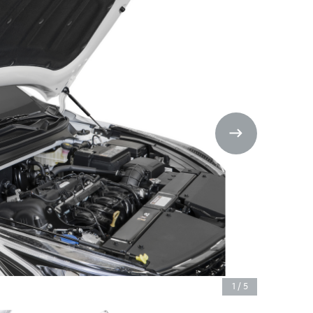
1
/
5