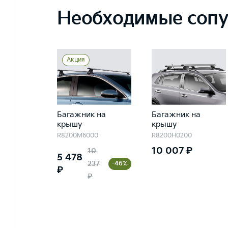
Необходимые сопу
Акция
Багажник на
Багажник на
крышу
крышу
R8200M6000
R8200H0200
10 007 ₽
10
5 478
237
-46%
₽
₽