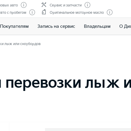
овых авто
Сервис и запчасти
вто с пробегом
Оригинальное моторное масло
Покупателям
Запись на сервис
Владельцам
О Ди
ки лыж или сноубордов
я перевозки лыж 