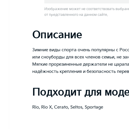
Изображение может не соответствовать выбранн
от представленного на данном сайте.
Описание
Зимние виды спорта очень популярны с Росс
или сноуборды для всех членов семьи, не з
Мягкие прорезиненные держатели не царапа
надёжность крепления и безопасность пере
Подходит для мод
Rio
,
Rio X
,
Cerato
,
Seltos
,
Sportage