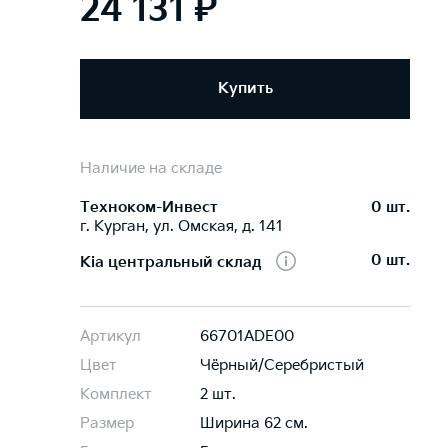
24 131 ₽
Купить
Наличие на складе
Техноком-Инвест
0 шт.
г. Курган, ул. Омская, д. 141
0 шт.
Kia центральный склад
Артикул
66701ADE00
Цвет
Чёрный/Серебристый
Комплект
2 шт.
Размер
Ширина 62 см.