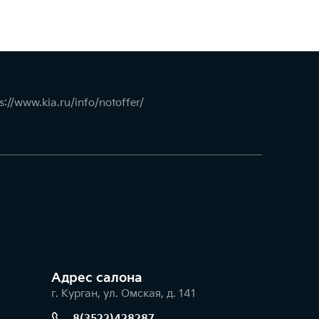
s://www.kia.ru/info/notoffer/
Адрес салонa
г. Курган, ул. Омская, д. 141
8(3522)428287