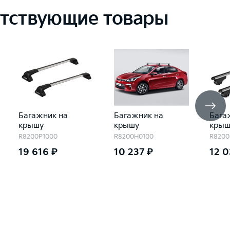
тствующие товары
Багажник на
Багажник на
Бага
крышу
крышу
крыш
R8200P1000
R8200H0100
R8200
19 616 ₽
10 237 ₽
12 0